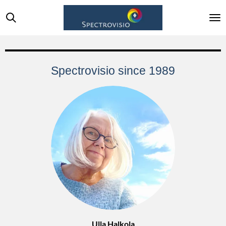
Siirry
pääsisältöön
Spectrovisio since 1989
Ulla Halkola