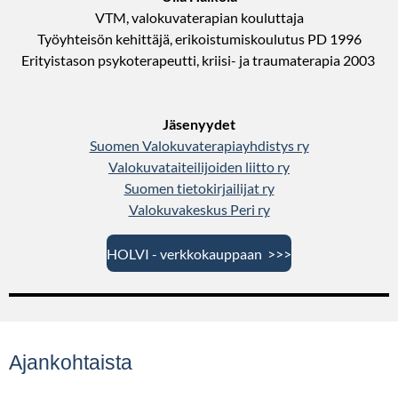
VTM, valokuvaterapian kouluttaja
Työyhteisön kehittäjä, erikoistumiskoulutus PD 1996
Erityistason psykoterapeutti, kriisi- ja traumaterapia 2003
Jäsenyydet
Suomen Valokuvaterapiayhdistys ry
Valokuvataiteilijoiden liitto ry
Suomen tietokirjailijat ry
Valokuvakeskus Peri ry
HOLVI - verkkokauppaan >>>
Ajankohtaista